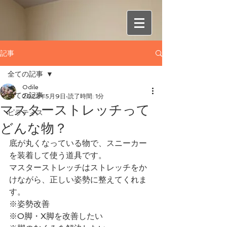
記事
全ての記事
Odile
全ての記事
2022年5月9日
読了時間: 1分
マスターストレッチって
ピラティス
どんな物？
底が丸くなっている物で、スニーカー
を装着して使う道具です。
マスターストレッチはストレッチをか
けながら、正しい姿勢に整えてくれま
す。
※姿勢改善
※O脚・X脚を改善したい